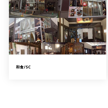
和食/SC
投
稿