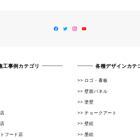
facebook
Twitter
Instagram
YouTube
施工事例カテゴリ
各種デザインカテ
>> ロゴ・看板
>> 壁面パネル
>> 塗壁
キ店
>> チョークアート
ン店
>> 壁絵
ストフード店
>> 墨絵