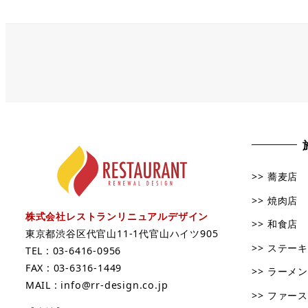
の
ペ
ー
ジ
送
り
>> 蕎麦店
>> 焼肉店
株式会社レストランリニュアルデザイン
>> 和食店
東京都渋谷区代官山11-1代官山ハイツ905
>> ステー
TEL : 03-6416-0956
FAX : 03-6316-1449
>> ラーメ
MAIL : info@rr-design.co.jp
>> ファー